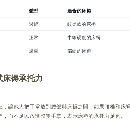
體型
適合的床褥
過輕
較柔軟的床褥
正常
中等硬度的床褥
過重
偏硬的床褥
試床褥承托力
上，讓他人把手掌放到腰部與床褥之間，如果腰椎和床
指，而不足以放進整隻手掌，表示床褥的承托力足夠。