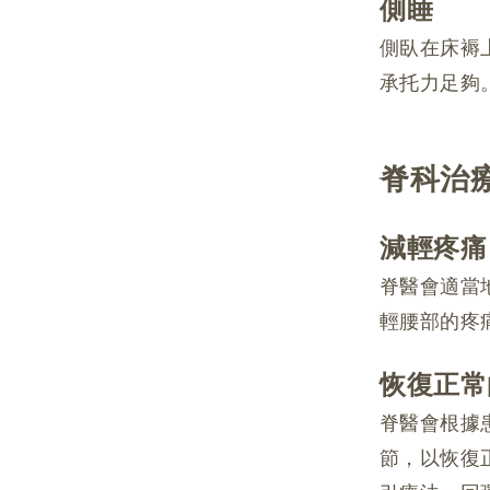
側睡
側臥在床褥
承托力足夠
脊科治
減輕疼痛
脊醫會適當
輕腰部的疼
恢復正常
脊醫會根據
節，以恢復