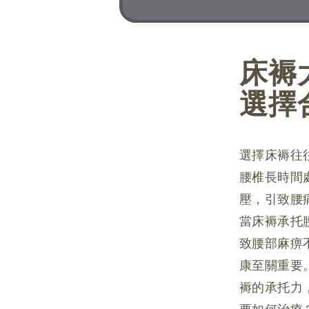
床褥
選擇
選擇床褥往
腰椎長時間
壓，引致腰
當床褥承托
致腰部麻痹
康至關重要
褥的承托力