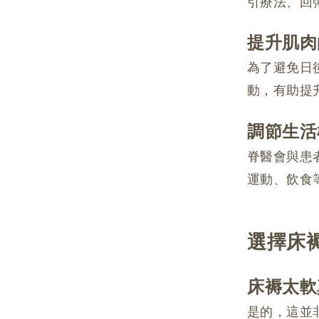
引療法、回
提升肌肉
為了避免日
動，有助提
調節生活
脊醫會與患
運動、飲食
選擇床
床褥太軟
是的，這並