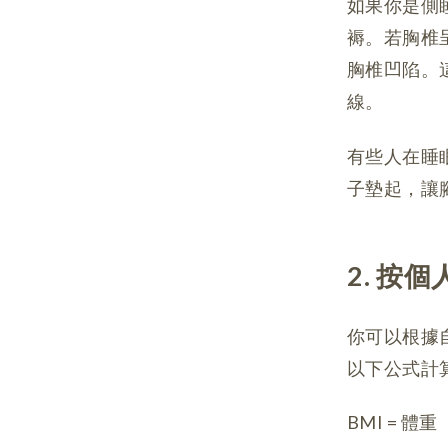
如果你是側
褥。若胸椎
胸椎凹陷。
線。
有些人在睡
子墊起，讓
2. 按
你可以根據
以下公式計
BMI = 體