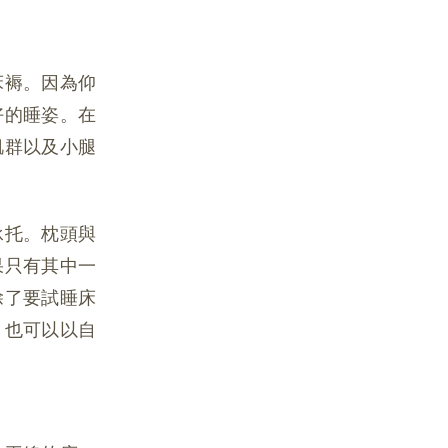
床褥。因為仰
好的睡姿。在
肌群以及小腿
承托。枕頭與
果只有其中一
除了要試睡床
，也可以以自