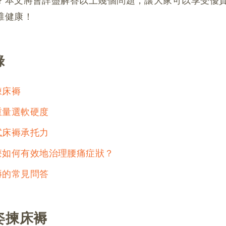
？本文將會詳盡解答以上幾個問題，讓大家可以享受優
椎健康！
錄
揀床褥
重量選軟硬度
試床褥承托力
療如何有效地治理腰痛症狀？
褥的常見問答
睡姿揀床褥