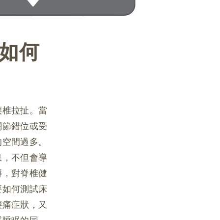
如何
腰椎拉扯。當
關節錯位或受
的空間過多。
息，不但會導
褥，對脊椎健
要如何測試床
腰痛症狀，又