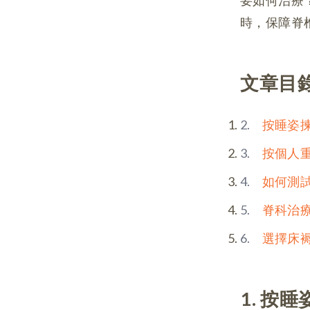
要如何治療
時，保障脊
文章目
按睡姿
按個人
如何測
脊科治
選擇床
1. 按