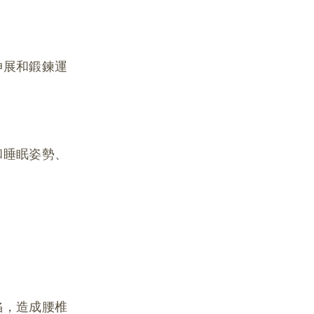
伸展和鍛鍊運
和睡眠姿勢、
陷，造成腰椎