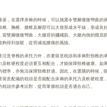
睡派，在選擇床褥的時候，可以挑選令雙腳微微彎曲的
頸椎、胸椎、腰椎及腳部可以大致形成水平線，形成良
，當雙腳微微彎曲，大腿背的膕繩肌、大腿內側的髖屈
能夠得到放鬆，從而減低腰痛的風險。
要注意脊椎的承托力外，亦要留意枕頭和床褥對頸椎的
力及軟硬程度必須要互相配合，才能保障頸椎健康。如
的標準，亦無法保障頸椎舒適。因此，在選購的時候，
要留意配備的枕頭是否能配合床褥的承托力及軟硬程度
的枕頭作參考比對，從而掌握枕頭是否適合自己。