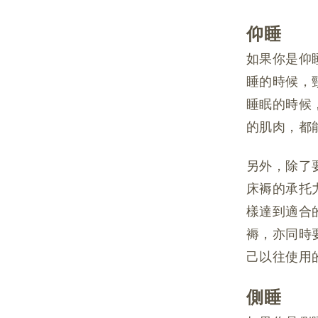
仰睡
如果你是仰
睡的時候，
睡眠的時候
的肌肉，都
另外，除了
床褥的承托
樣達到適合
褥，亦同時
己以往使用
側睡