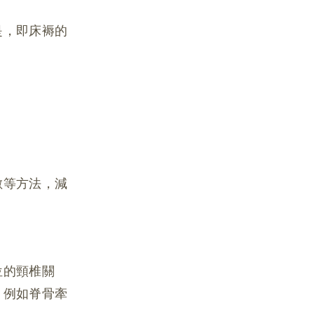
是，即床褥的
敷等方法，減
位的頸椎關
，例如脊骨牽