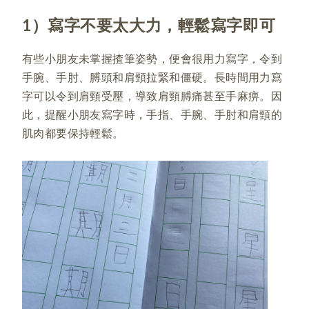
1）寫字不要太大力，輕鬆寫字即可
有些小朋友未掌握揸筆姿勢，便會很用力寫字，令到
手腕、手肘、膊頭和肩頸拉緊和僵硬。長時間用力寫
字可以令到肩頸受壓，導致肩頸膊痛甚至手麻痹。因
此，提醒小朋友寫字時，手指、手腕、手肘和肩頸的
肌肉都要保持輕鬆。