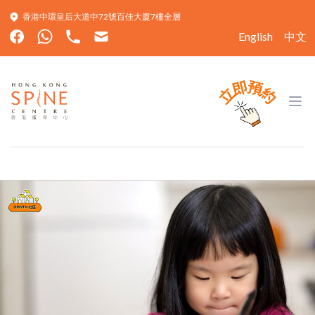
香港中環皇后大道中72號百佳大廈7樓全層
English
中文
Hong Kong Spine Centre
Ope