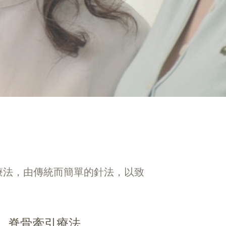
療法，由傳統而簡單的針法，以致
脊骨牽引療法