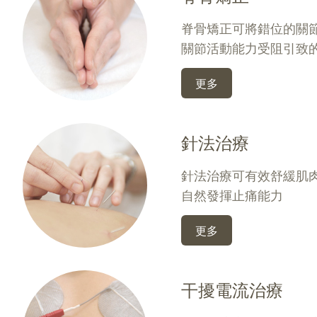
脊骨矯正可將錯位的關
關節活動能力受阻引致
更多
針法治療
針法治療可有效舒緩肌
自然發揮止痛能力
更多
干擾電流治療