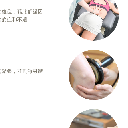
節復位，藉此舒緩因
的痛症和不適
肉緊張，並刺激身體