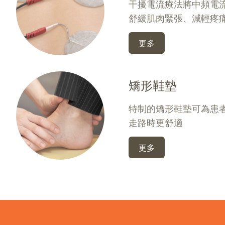
干擾電流療法將中頻電
舒緩肌肉緊張、減輕疼
更多
矯形鞋墊
特制的矯形鞋墊可為患
走路時更舒適
更多