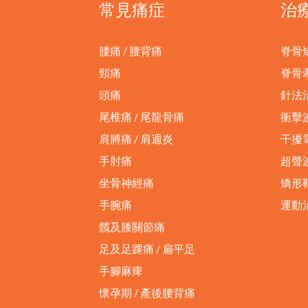
常見痛症
治
腰痛 / 腰背痛
脊骨
頸痛
脊骨
頭痛
針法
尾椎痛 / 尾龍骨痛
衝擊
肩膊痛 / 肩週炎
干擾
手肘痛
超聲
坐骨神經痛
矯形
手腕痛
運動
髖及膝關節痛
足及足踝痛 / 扁平足
手腳麻痺
懷孕期 / 產後腰背痛