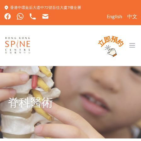
香港中環皇后大道中72號百佳大廈7樓全層
English
中文
Hong Kong Spine Centre
Ope
脊科醫術