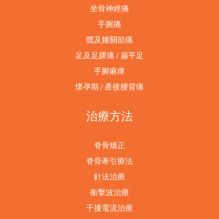
坐骨神經痛
手腕痛
髖及膝關節痛
足及足踝痛 / 扁平足
手腳麻痺
懷孕期 / 產後腰背痛
治療方法
脊骨矯正
脊骨牽引療法
針法治療
衝擊波治療
干擾電流治療