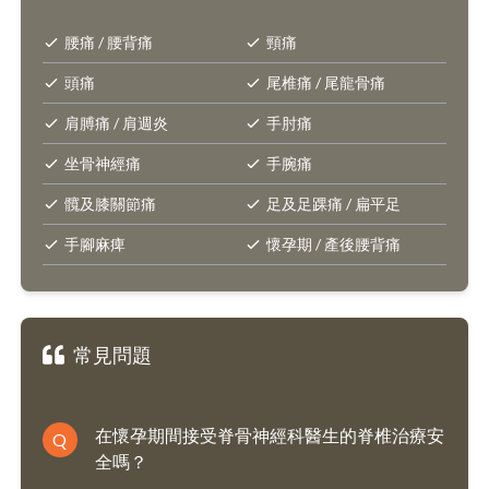
腰痛 / 腰背痛
頸痛
頭痛
尾椎痛 / 尾龍骨痛
肩膊痛 / 肩週炎
手肘痛
坐骨神經痛
手腕痛
髖及膝關節痛
足及足踝痛 / 扁平足
手腳麻痺
懷孕期 / 產後腰背痛
常見問題
在懷孕期間接受脊骨神經科醫生的脊椎治療安
Q
全嗎？