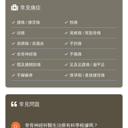
常見痛症
腰痛 / 腰背痛
頸痛
頭痛
尾椎痛 / 尾龍骨痛
肩膊痛 / 肩週炎
手肘痛
坐骨神經痛
手腕痛
髖及膝關節痛
足及足踝痛 / 扁平足
手腳麻痺
懷孕期 / 產後腰背痛
常見問題
脊骨神經科醫生治療有科學根據嗎？
Q