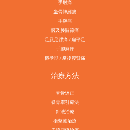
手肘痛
坐骨神經痛
手腕痛
髖及膝關節痛
足及足踝痛 / 扁平足
手腳麻痺
懷孕期 / 產後腰背痛
治療方法
脊骨矯正
脊骨牽引療法
針法治療
衝擊波治療
干擾電流治療