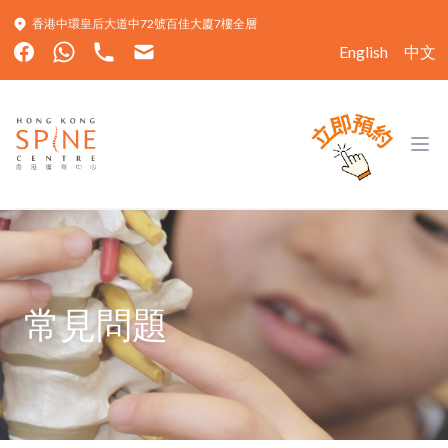
香港中環皇后大道中72號百佳大廈7樓全層
English
中文
Hong Kong Spine Centre
Ope
常見問題