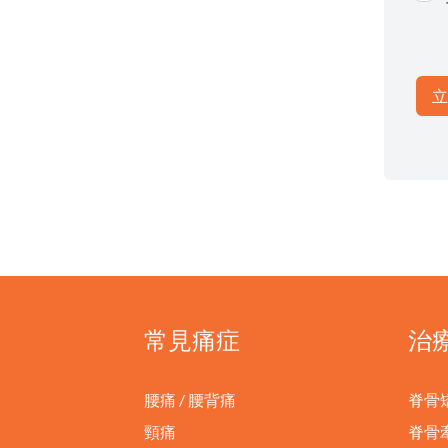
常見痛症
治
腰痛 / 腰背痛
脊骨
頸痛
脊骨