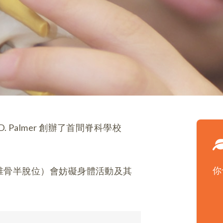
 Palmer 創辦了首間脊科學校
你
脊椎骨半脫位）會妨礙身體活動及其