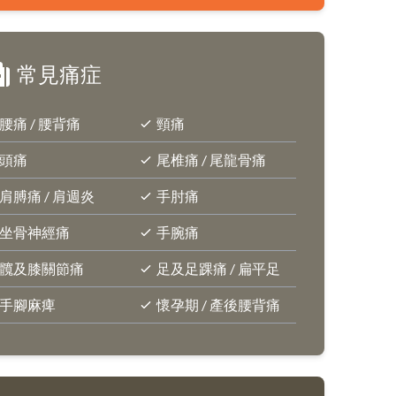
常見痛症
腰痛 / 腰背痛
頸痛
頭痛
尾椎痛 / 尾龍骨痛
肩膊痛 / 肩週炎
手肘痛
坐骨神經痛
手腕痛
髖及膝關節痛
足及足踝痛 / 扁平足
手腳麻痺
懷孕期 / 產後腰背痛