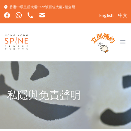
香港中環皇后大道中72號百佳大廈7樓全層
English
中文
Hong Kong Spine Centre
Ope
私隱與免責聲明