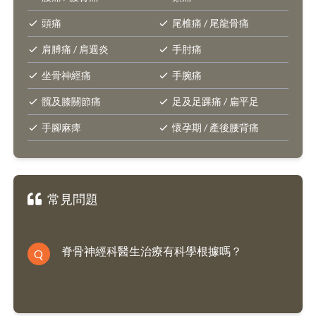
頭痛
尾椎痛 / 尾龍骨痛
肩膊痛 / 肩週炎
手肘痛
坐骨神經痛
手腕痛
髖及膝關節痛
足及足踝痛 / 扁平足
手腳麻痺
懷孕期 / 產後腰背痛
常見問題
脊骨神經科醫生治療有科學根據嗎？
Q