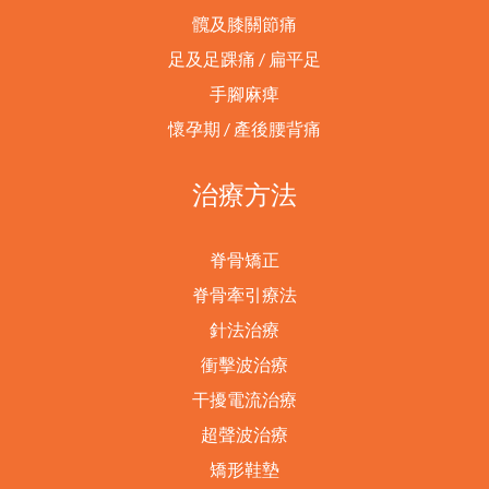
髖及膝關節痛
足及足踝痛 / 扁平足
手腳麻痺
懷孕期 / 產後腰背痛
治療方法
脊骨矯正
脊骨牽引療法
針法治療
衝擊波治療
干擾電流治療
超聲波治療
矯形鞋墊