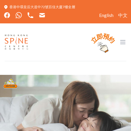
香港中環皇后大道中72號百佳大廈7樓全層
English
中文
Hong Kong Spine Centre
Ope