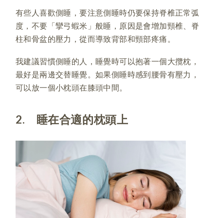
有些人喜歡側睡，要注意側睡時仍要保持脊椎正常弧
度，不要「攣弓蝦米」般睡，原因是會增加頸椎、脊
柱和骨盆的壓力，從而導致背部和頸部疼痛。
我建議習慣側睡的人，睡覺時可以抱著一個大攬枕，
最好是兩邊交替睡覺。如果側睡時感到腰骨有壓力，
可以放一個小枕頭在膝頭中間。
2. 睡在合適的枕頭上