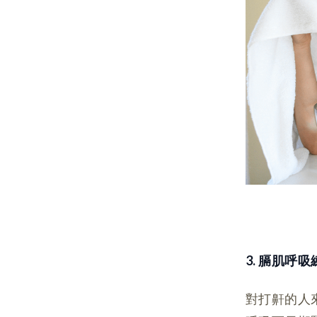
3. 膈肌呼吸
對打鼾的人