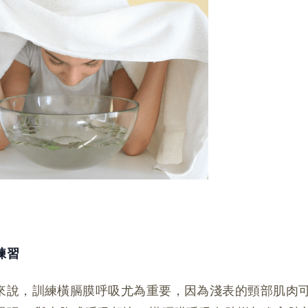
練習
來說，訓練橫膈膜呼吸尤為重要，因為淺表的頸部肌肉