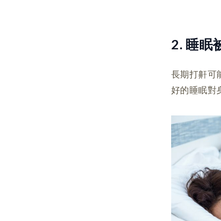
2. 睡
長期打鼾可
好的睡眠對