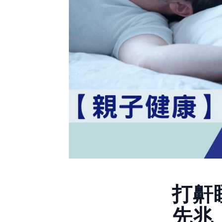
打鼾
先兆