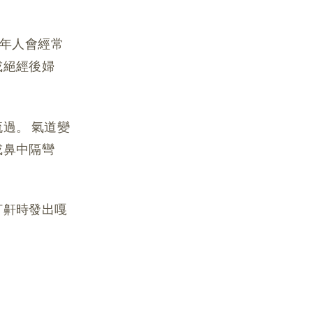
成年人會經常
或絕經後婦
過。 氣道變
或鼻中隔彎
打鼾時發出嘎
：