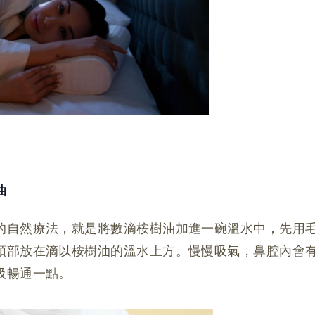
油
的自然療法，就是將數滴桉樹油加進一碗溫水中，先用
頭部放在滴以桉樹油的溫水上方。慢慢吸氣，鼻腔內會
吸暢通一點。