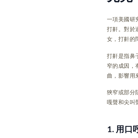
一項美國研究
打鼾。對於
女，打鼾的
打鼾是指鼻
窄的成因，
曲，影響用
狹窄或部分
嘎聲和尖叫
1. 用口