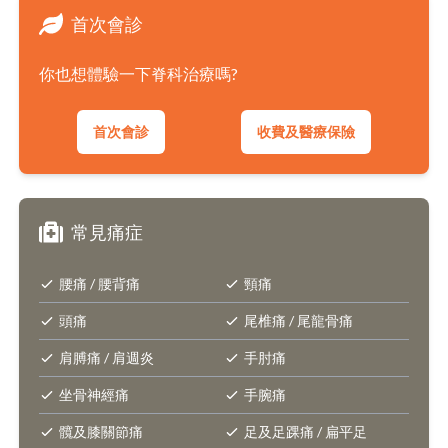
首次會診
你也想體驗一下脊科治療嗎?
首次會診
收費及醫療保險
常見痛症
腰痛 / 腰背痛
頸痛
頭痛
尾椎痛 / 尾龍骨痛
肩膊痛 / 肩週炎
手肘痛
坐骨神經痛
手腕痛
髖及膝關節痛
足及足踝痛 / 扁平足