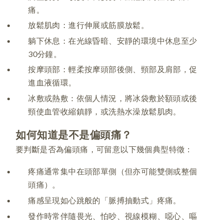
痛。
放鬆肌肉：進行伸展或筋膜放鬆。
躺下休息：在光線昏暗、安靜的環境中休息至少
30分鐘。
按摩頭部：輕柔按摩頭部後側、頸部及肩部，促
進血液循環。
冰敷或熱敷：依個人情況，將冰袋敷於額頭或後
頸使血管收縮鎮靜，或洗熱水澡放鬆肌肉。
如何知道是不是偏頭痛？
要判斷是否為偏頭痛，可留意以下幾個典型特徵：
疼痛通常集中在頭部單側（但亦可能雙側或整個
頭痛）。
痛感呈現如心跳般的「脈搏抽動式」疼痛。
發作時常伴隨畏光、怕吵、視線模糊、噁心、嘔