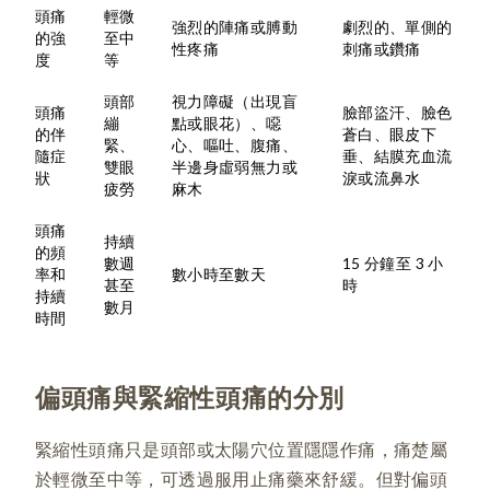
頭痛
輕微
強烈的陣痛或膊動
劇烈的、單側的
的強
至中
性疼痛
刺痛或鑽痛
度
等
頭部
視力障礙（出現盲
頭痛
臉部盜汗、臉色
繃
點或眼花）、噁
的伴
蒼白、眼皮下
緊、
心、嘔吐、腹痛、
隨症
垂、結膜充血流
雙眼
半邊身虛弱無力或
狀
淚或流鼻水
疲勞
麻木
頭痛
持續
的頻
數週
15 分鐘至 3 小
率和
數小時至數天
甚至
時
持續
數月
時間
偏頭痛與緊縮性頭痛的分別
緊縮性頭痛只是頭部或太陽穴位置隱隱作痛，痛楚屬
於輕微至中等，可透過服用止痛藥來舒緩。但對偏頭