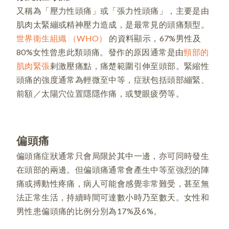
又稱為「壓力性頭痛」或「張力性頭痛」，主要是由
肌肉太緊繃或精神壓力造成，是最常見的頭痛類型。
世界衛生組織 （WHO）
的資料顯示，67%男性及
80%女性曾患此類頭痛。發作的原因通常是由
頸部的
肌肉緊張
剌激壓痛點，痛楚範圍引伸至頭部。緊縮性
頭痛的強度通常為輕微至中等，症狀包括頭部繃緊、
前額／太陽穴位置隱隱作痛，或雙眼疲勞等。
偏頭痛
偏頭痛症狀通常只會局限於其中一邊，亦可同時發生
在頭部的兩邊。但偏頭痛通常會產生中等至強烈的陣
痛或搏動性疼痛，病人可能會感覺非常難受，甚至無
法正常生活，持續時間可達數小時乃至數天。女性和
男性患偏頭痛的比例分別為17%及6%。