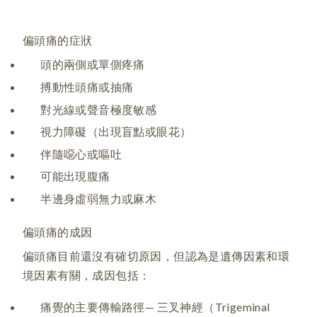
偏頭痛的症狀
頭的兩側或單側疼痛
搏動性頭痛或抽痛
對光線或聲音極度敏感
視力障礙（出現盲點或眼花）
伴隨噁心或嘔吐
可能出現腹痛
半邊身虛弱無力或麻木
偏頭痛的成因
偏頭痛目前還沒有確切原因，但認為是遺傳因素和環
境因素有關，成因包括：
痛覺的主要傳輸路徑— 三叉神經（Trigeminal