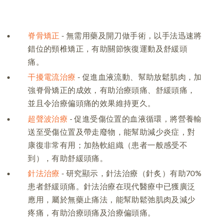
脊骨矯正
- 無需用藥及開刀做手術，以手法迅速將
錯位的頸椎矯正，有助關節恢復運動及舒緩頭
痛。
干擾電流治療
- 促進血液流動、幫助放鬆肌肉，加
強脊骨矯正的成效，有助治療頭痛、舒緩頭痛，
並且令治療偏頭痛的效果維持更久。
超聲波治療
- 促進受傷位置的血液循環，將營養輸
送至受傷位置及帶走廢物，能幫助減少炎症，對
康復非常有用；加熱軟組織（患者一般感受不
到），有助舒緩頭痛。
針法治療
- 研究顯示，針法治療（針炙）有助70%
患者舒緩頭痛。針法治療在現代醫療中已獲廣泛
應用，屬於無藥止痛法，能幫助鬆弛肌肉及減少
疼痛，有助治療頭痛及治療偏頭痛。