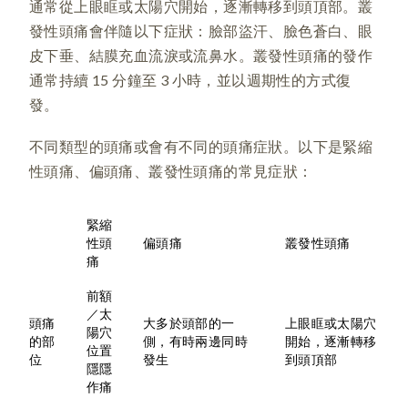
通常從上眼眶或太陽穴開始，逐漸轉移到頭頂部。叢
發性頭痛會伴隨以下症狀：臉部盜汗、臉色蒼白、眼
皮下垂、結膜充血流淚或流鼻水。叢發性頭痛的發作
通常持續 15 分鐘至 3 小時，並以週期性的方式復
發。
不同類型的頭痛或會有不同的頭痛症狀。以下是緊縮
性頭痛、偏頭痛、叢發性頭痛的常見症狀：
緊縮
性頭
偏頭痛
叢發性頭痛
痛
前額
／太
頭痛
大多於頭部的一
上眼眶或太陽穴
陽穴
的部
側，有時兩邊同時
開始，逐漸轉移
位置
位
發生
到頭頂部
隱隱
作痛