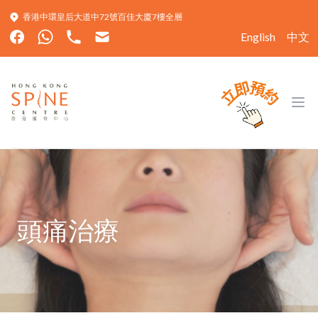
香港中環皇后大道中72號百佳大廈7樓全層
English
中文
Hong Kong Spine Centre
Ope
頭痛治療