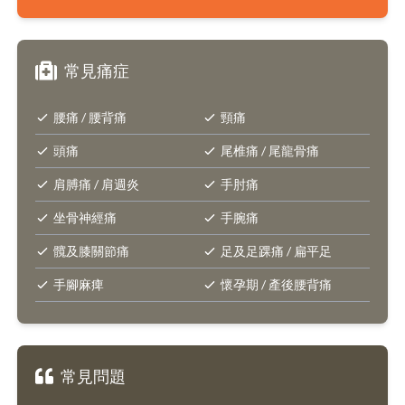
常見痛症
腰痛 / 腰背痛
頸痛
頭痛
尾椎痛 / 尾龍骨痛
肩膊痛 / 肩週炎
手肘痛
坐骨神經痛
手腕痛
髖及膝關節痛
足及足踝痛 / 扁平足
手腳麻痺
懷孕期 / 產後腰背痛
常見問題