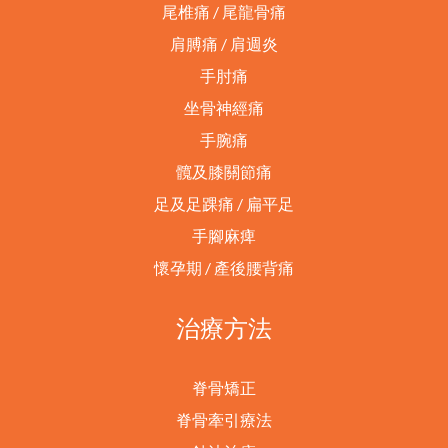
尾椎痛 / 尾龍骨痛
肩膊痛 / 肩週炎
手肘痛
坐骨神經痛
手腕痛
髖及膝關節痛
足及足踝痛 / 扁平足
手腳麻痺
懷孕期 / 產後腰背痛
治療方法
脊骨矯正
脊骨牽引療法