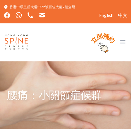
香港中環皇后大道中72號百佳大廈7樓全層
English
中文
Hong Kong Spine Centre
Ope
腰痛：小關節症候群