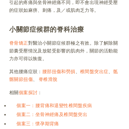
引起的疼痛與坐骨神經痛不同，即不會出現神經受壓
的症狀如麻痹、刺痛，及／或肌肉乏力等。
小關節症候群的脊科治療
脊骨矯正
對醫治小關節症候群極之有效。除了解除關
節囊受壓情況及放鬆受影響的肌肉外，關節的活動能
力亦可得以恢復。
其他腰痛症狀：
腰部扭傷和勞損
、
椎間盤突出症
、
骶
髂關節扭傷
、
脊椎滑脫
相關
個案探討
：
個案一：腰背痛和退變性椎間盤疾病
個案二：坐骨神經痛及椎間盤突出
個案三：懷孕期背痛