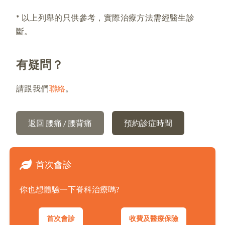
* 以上列舉的只供參考，實際治療方法需經醫生診
斷。
有疑問？
請跟我們
聯絡
。
返回 腰痛 / 腰背痛
預約診症時間
首次會診
你也想體驗一下脊科治療嗎?
首次會診
收費及醫療保險