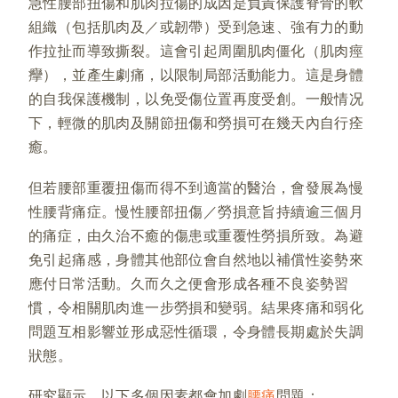
急性腰部扭傷和肌肉拉傷的成因是負責保護脊骨的軟
組織（包括肌肉及／或韌帶）受到急速、強有力的動
作拉扯而導致撕裂。這會引起周圍肌肉僵化（肌肉痙
癴），並產生劇痛，以限制局部活動能力。這是身體
的自我保護機制，以免受傷位置再度受創。一般情况
下，輕微的肌肉及關節扭傷和勞損可在幾天內自行痊
癒。
但若腰部重覆扭傷而得不到適當的醫治，會發展為慢
性腰背痛症。慢性腰部扭傷／勞損意旨持續逾三個月
的痛症，由久治不癒的傷患或重覆性勞損所致。為避
免引起痛感，身體其他部位會自然地以補償性姿勢來
應付日常活動。久而久之便會形成各種不良姿勢習
慣，令相關肌肉進一步勞損和變弱。結果疼痛和弱化
問題互相影響並形成惡性循環，令身體長期處於失調
狀態。
研究顯示，以下多個因素都會加劇
腰痛
問題：