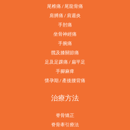
尾椎痛 / 尾龍骨痛
肩膊痛 / 肩週炎
手肘痛
坐骨神經痛
手腕痛
髖及膝關節痛
足及足踝痛 / 扁平足
手腳麻痺
懷孕期 / 產後腰背痛
治療方法
脊骨矯正
脊骨牽引療法