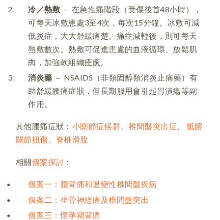
冷／熱敷
－ 在急性痛階段（受傷後首48小時），
可每天冰敷患處3至4次，每次15分鐘。冰敷可減
低炎症，大大舒緩痛楚。痛症減輕後，則可每天
熱敷數次。熱敷可促進患處的血液循環、放鬆肌
肉，加強軟組織痊癒。
消炎藥
－ NSAIDS（非類固醇類消炎止痛藥）有
助舒緩腰痛症狀，但長期服用會引起胃潰瘍等副
作用。
其他腰痛症狀：
小關節症候群
、
椎間盤突出症
、
骶髂
關節扭傷
、
脊椎滑脫
相關
個案探討
：
個案一：腰背痛和退變性椎間盤疾病
個案二：坐骨神經痛及椎間盤突出
個案三：懷孕期背痛