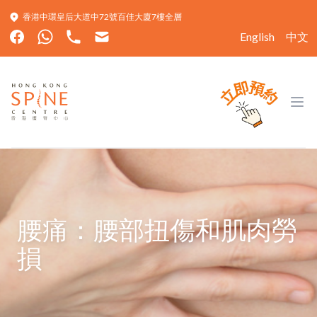
香港中環皇后大道中72號百佳大廈7樓全層
English
中文
Hong Kong Spine Centre
Ope
腰痛：腰部扭傷和肌肉勞
損