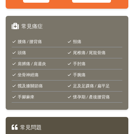
常見痛症
腰痛 / 腰背痛
頸痛
頭痛
尾椎痛 / 尾龍骨痛
肩膊痛 / 肩週炎
手肘痛
坐骨神經痛
手腕痛
髖及膝關節痛
足及足踝痛 / 扁平足
手腳麻痺
懷孕期 / 產後腰背痛
常見問題