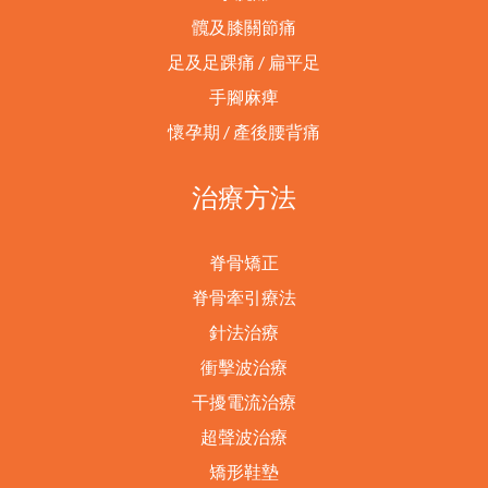
髖及膝關節痛
足及足踝痛 / 扁平足
手腳麻痺
懷孕期 / 產後腰背痛
治療方法
脊骨矯正
脊骨牽引療法
針法治療
衝擊波治療
干擾電流治療
超聲波治療
矯形鞋墊