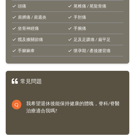
頭痛
尾椎痛 / 尾龍骨痛
肩膊痛 / 肩週炎
手肘痛
坐骨神經痛
手腕痛
髖及膝關節痛
足及足踝痛 / 扁平足
手腳麻痺
懷孕期 / 產後腰背痛
常見問題
我希望退休後能保持健康的體魄，脊科/脊醫
Q
治療適合我嗎?