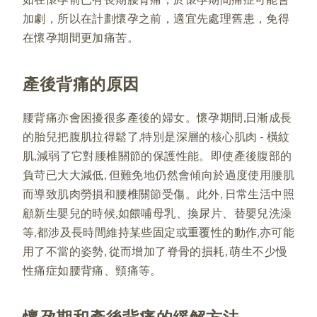
加劇，所以在計劃懷孕之前，適宜先處理舊患，免得
在懷孕期間更加痛苦。
產後背痛的原因
腰背痛亦會困擾很多產後的婦女。懷孕期間,日漸成長
的胎兒把腹肌拉得鬆了,特別是深層的核心肌肉 - 橫紋
肌,減弱了它對腰椎關節的保護性能。即使產後腹部的
負苛已大大減低, 但難免地仍然會傾向於過度使用腰肌
而導致肌肉勞損和腰椎關節受傷。此外, 日常生活中照
顧新生嬰兒的時候,如餵哺母乳、換尿片、替嬰兒洗澡
等,都涉及長時間維持某些固定或重覆性的動作,亦可能
用了不當的姿勢, 從而增加了脊骨的損耗, 萌生不少慢
性痛症如腰背痛、頸痛等。
懷孕期和產後背痛的緩解方法