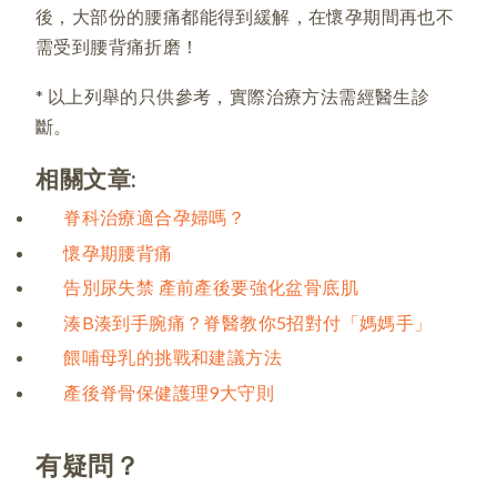
後，大部份的腰痛都能得到緩解，在懷孕期間再也不
需受到腰背痛折磨！
* 以上列舉的只供參考，實際治療方法需經醫生診
斷。
相關文章:
脊科治療適合孕婦嗎？
懷孕期腰背痛
告別尿失禁 產前產後要強化盆骨底肌
湊B湊到手腕痛？脊醫教你5招對付「媽媽手」
餵哺母乳的挑戰和建議方法
產後脊骨保健護理9大守則
有疑問？