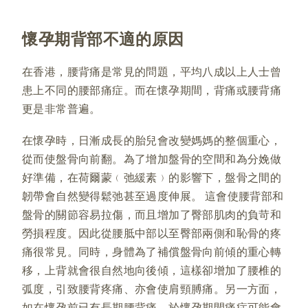
懷孕期背部不適的原因
在香港，腰背痛是常見的問題，平均八成以上人士曾
患上不同的腰部痛症。而在懷孕期間，背痛或腰背痛
更是非常普遍。
在懷孕時，日漸成長的胎兒會改變媽媽的整個重心，
從而使盤骨向前翻。為了增加盤骨的空間和為分娩做
好準備，在荷爾蒙﹙弛緩素﹚的影響下，盤骨之間的
韌帶會自然變得鬆弛甚至過度伸展。 這會使腰背部和
盤骨的關節容易拉傷，而且增加了臀部肌肉的負苛和
勞損程度。因此從腰胝中部以至臀部兩側和恥骨的疼
痛很常見。同時，身體為了補償盤骨向前傾的重心轉
移，上背就會很自然地向後傾，這樣卻增加了腰椎的
弧度，引致腰背疼痛、亦會使肩頸膊痛。另一方面，
如在懷孕前已有長期腰背痛，於懷孕期間痛症可能會