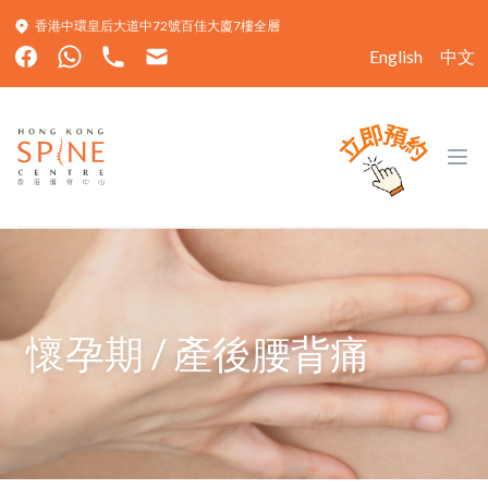
香港中環皇后大道中72號百佳大廈7樓全層
English
中文
Hong Kong Spine Centre
Ope
懷孕期 / 產後腰背痛