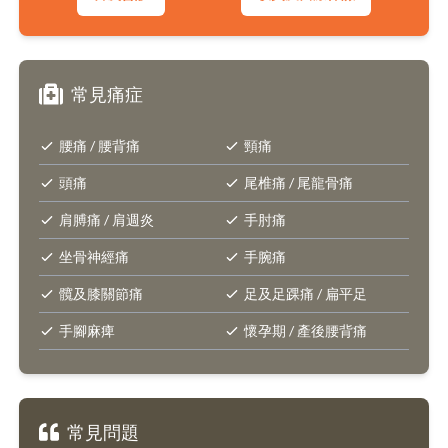
常見痛症
腰痛 / 腰背痛
頸痛
頭痛
尾椎痛 / 尾龍骨痛
肩膊痛 / 肩週炎
手肘痛
坐骨神經痛
手腕痛
髖及膝關節痛
足及足踝痛 / 扁平足
手腳麻痺
懷孕期 / 產後腰背痛
常見問題