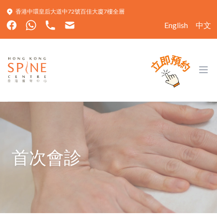
香港中環皇后大道中72號百佳大廈7樓全層
English
中文
Hong Kong Spine Centre
Ope
首次會診