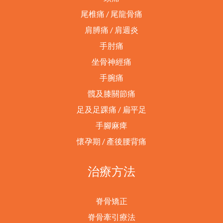
尾椎痛 / 尾龍骨痛
肩膊痛 / 肩週炎
手肘痛
坐骨神經痛
手腕痛
髖及膝關節痛
足及足踝痛 / 扁平足
手腳麻痺
懷孕期 / 產後腰背痛
治療方法
脊骨矯正
脊骨牽引療法